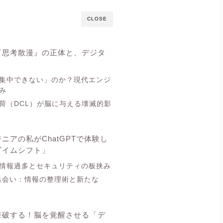
CLOSE
『思考散漫』の正体と、デジタ
集中できない」のか？現代エンジ
み
荷（DCL）が脳に与える壊滅的影
ニアの私がChatGPTで体験し
ダイムシフト」
情報過多とセキュリティの板挟み
の出会い：情報の整理術と新たな
撃破する！脳を覚醒させる「デ