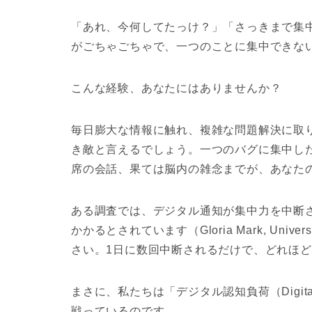
「あれ、今何してたっけ？」「さっきまで集
がごちゃごちゃで、一つのことに集中できな
こんな経験、あなたにはありませんか？
毎日膨大な情報に触れ、複雑な問題解決に取り
き敵
と言えるでしょう。一つのバグに集中した
席の会話、果ては脳内の雑念までが、あなた
ある調査では、デジタル通知が集中力を中断
かかる
とされています（Gloria Mark, Universi
さい。1日に数回中断されるだけで、どれほ
まさに、私たちは
「デジタル認知負荷（Digital C
戦っているのです。