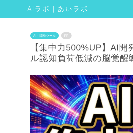
AIラボ｜あいラボ
AI・開発ツール
PR
【集中力500%UP】A
ル認知負荷低減の脳覚醒