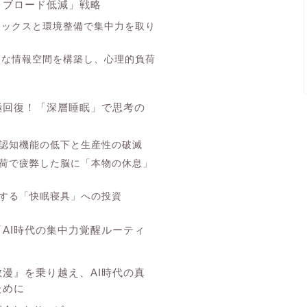
ィブロード低減」戦略
デトックスと環境整備で集中力を取り
ュアな情報空間を構築し、心理的負荷
極回復！「深層睡眠」で思考の
認知機能の低下と生産性の破滅
荷で疲弊した脳に「本物の休息」
する「快眠寝具」への投資
AI時代の集中力覚醒ルーティ
漫』を乗り越え、AI時代の真
ために