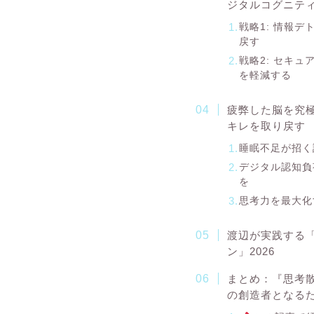
ジタルコグニテ
戦略1: 情報
戻す
戦略2: セキ
を軽減する
疲弊した脳を究
キレを取り戻す
睡眠不足が招く
デジタル認知負
を
思考力を最大化
渡辺が実践する「
ン」2026
まとめ：『思考散
の創造者となる