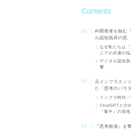
Contents
AI開発者を蝕む
ル認知負荷の罠
なぜ私たちは「
ニアの共通の悩
デジタル認知負
響
元インフラエンジ
た「思考のパラ
インフラ時代：
ChatGPTと
『集中』の境地
『思考散漫』を