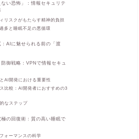
えない恐怖」：情報セキュリテ
弊
ィリスクがもたらす精神的負担
過多と睡眠不足の悪循環
：AIに魅せられる前の「渡
く防御戦略：VPNで情報セキュ
識とAI開発における重要性
ビス比較：AI開発者におすすめの3
体的なステップ
究極の回復術：質の高い睡眠で
パフォーマンスの科学