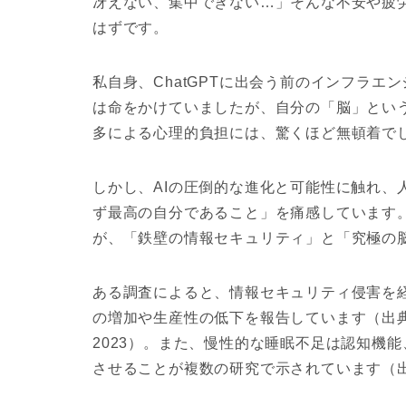
冴えない、集中できない…」そんな不安や疲
はずです。
私自身、ChatGPTに出会う前のインフラ
は命をかけていましたが、自分の「脳」とい
多による心理的負担には、驚くほど無頓着で
しかし、AIの圧倒的な進化と可能性に触れ、
ず最高の自分であること」を痛感しています
が、
「鉄壁の情報セキュリティ」と「究極の
ある調査によると、情報セキュリティ侵害を経
の増加や生産性の低下を報告しています（出典: IBM Secur
2023）。また、慢性的な睡眠不足は認知機
させることが複数の研究で示されています（出典: Journ