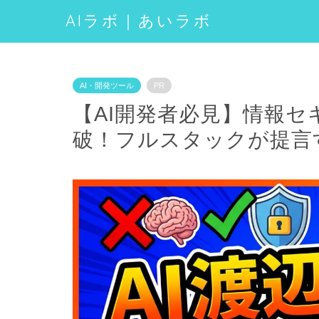
AIラボ｜あいラボ
AI・開発ツール
PR
【AI開発者必見】情報
破！フルスタックが提言す