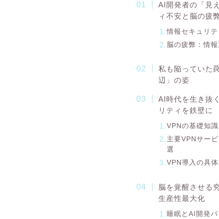
AI開発者の「見
ィ不安と脳の疲
情報セキュリテ
脳の疲弊：情報
私も陥っていた罠
辺」の姿
AI時代を生き抜
リティを鉄壁に
VPNの基礎知
主要VPNサー
選
VPN導入の具
脳を覚醒させる
生産性最大化
睡眠とAI開発