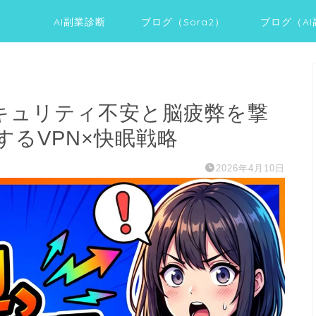
AI副業診断
ブログ（Sora2）
ブログ（A
セキュリティ不安と脳疲弊を撃
るVPN×快眠戦略
2026年4月10日