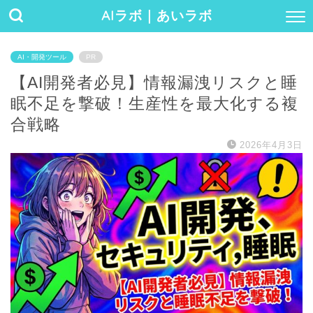
AIラボ｜あいラボ
AI・開発ツール
PR
【AI開発者必見】情報漏洩リスクと睡
眠不足を撃破！生産性を最大化する複
合戦略
2026年4月3日