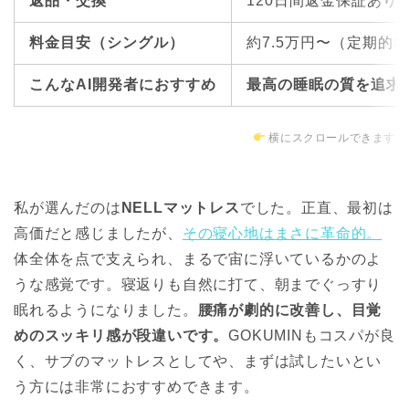
返品・交換
120日間返金保証あり
料金目安（シングル）
約7.5万円〜（定期的
こんなAI開発者におすすめ
最高の睡眠の質を追求
横にスクロールできます
私が選んだのは
NELLマットレス
でした。正直、最初は
高価だと感じましたが、
その寝心地はまさに革命的。
体全体を点で支えられ、まるで宙に浮いているかのよ
うな感覚です。寝返りも自然に打て、朝までぐっすり
眠れるようになりました。
腰痛が劇的に改善し、目覚
めのスッキリ感が段違いです。
GOKUMINもコスパが良
く、サブのマットレスとしてや、まずは試したいとい
う方には非常におすすめできます。