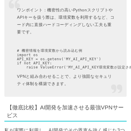
ワンポイント：機密性の高いPythonスクリプトや
APIキーを扱う際は、環境変数を利用するなど、コ
ード内に直接ハードコーディングしない工夫も重
要です。
# 機密情報を環境変数から読み込む例
import os
API_KEY = os.getenv('MY_AI_API_KEY')
if not API_KEY:
    raise ValueError('MY_AI_API_KEY環境変数が設
VPNと組み合わせることで、より強固なセキュリ
ティ体制を構築できます。
【徹底比較】AI開発を加速させる最強VPNサー
ビス
私が実際に利用し、AI開発でその恩恵を強く感じた3つ