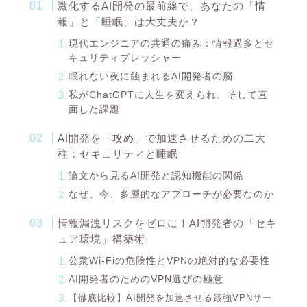
激化するAI開発の最前線で、あなたの「情
報」と「睡眠」は大丈夫か？
現代エンジニアの共通の痛み：情報過多とセ
キュリティプレッシャー
眠れない夜に蝕まれるAI開発者の脳
私がChatGPTに人生を変えられ、そして直
面した課題
AI開発を「攻め」で加速させるための二大
柱：セキュリティと睡眠
論文から見るAI開発と認知機能の関係
なぜ、今、多層的なアプローチが必要なのか
情報漏洩リスクをゼロに！AI開発者の「セキ
ュア環境」構築術
公衆Wi-Fiの危険性とVPNの絶対的な必要性
AI開発者のためのVPN選びの極意
【徹底比較】AI開発を加速させる最強VPNサー