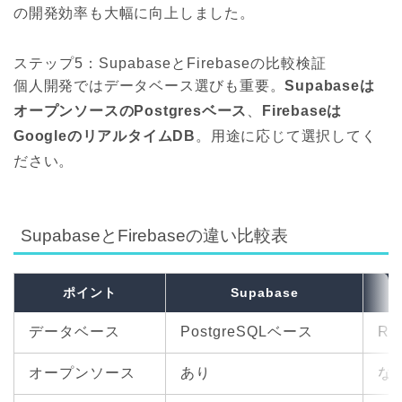
の開発効率も大幅に向上しました。
ステップ5：SupabaseとFirebaseの比較検証
個人開発ではデータベース選びも重要。
Supabaseは
オープンソースのPostgresベース
、
Firebaseは
GoogleのリアルタイムDB
。用途に応じて選択してく
ださい。
SupabaseとFirebaseの違い比較表
ポイント
Supabase
データベース
PostgreSQLベース
Rea
オープンソース
あり
な