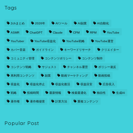
Tags
2chまとめ
2026年
AIツール
AI副業
AI自動化
ASMR
ChatGPT
Claude
CPM
RPM
YouTube
YouTuber
YouTube収益化
YouTube戦略
YouTube運営
カバー音楽
ガイドライン
キーワードリサーチ
クリエイター
コミュニティ管理
コンテンツポリシー
コンテンツ制作
コンテンツ戦略
サジェスト
チャンネル運営
ポリシー違反
再利用コンテンツ
副業
動画マーケティング
動画投稿
収益化
収益化停止
収益化復活
収益目安
広告収入
戦略
投稿時間
最新情報
検索最適化
独自性
生成AI
著作権
著作権侵害
計算方法
重複コンテンツ
Popular Post