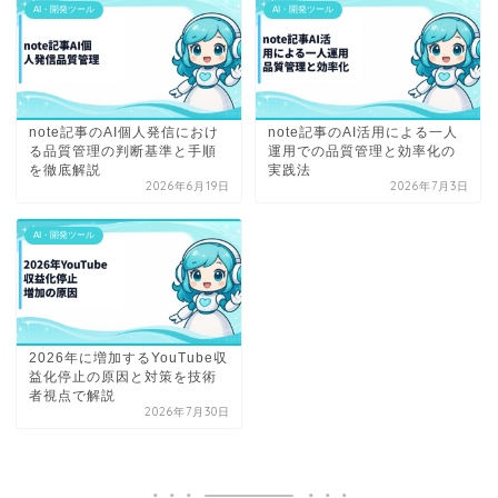
AI・開発ツール
AI・開発ツール
note記事のAI個人発信におけ
note記事のAI活用による一人
る品質管理の判断基準と手順
運用での品質管理と効率化の
を徹底解説
実践法
2026年6月19日
2026年7月3日
AI・開発ツール
2026年に増加するYouTube収
益化停止の原因と対策を技術
者視点で解説
2026年7月30日