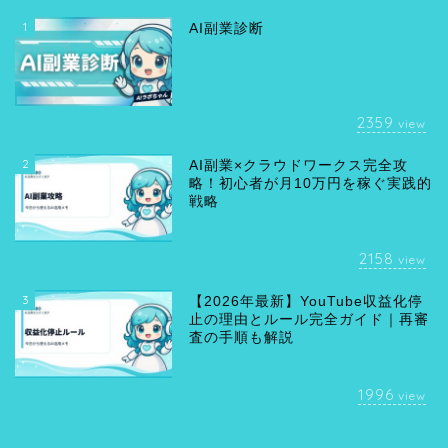
1
AI副業診断
2359
view
2
AI副業×クラウドワークス完全攻
略！初心者が月10万円を稼ぐ実践的
戦略
2158
view
3
【2026年最新】YouTube収益化停
止の理由とルール完全ガイド｜再審
査の手順も解説
1996
view