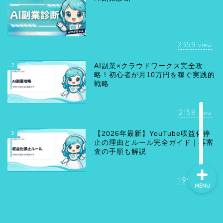
2359
view
2
AI副業×クラウドワークス完全攻
略！初心者が月10万円を稼ぐ実践的
戦略
2158
view
3
【2026年最新】YouTube収益化停
止の理由とルール完全ガイド｜再審
査の手順も解説
1995
view
MENU