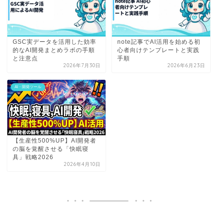
GSC実データを活用した効率
note記事でAI活用を始める初
的なAI開発まとめラボの手順
心者向けテンプレートと実践
と注意点
手順
2026年7月30日
2026年6月23日
AI・開発ツール
【生産性500%UP】AI開発者
の脳を覚醒させる「快眠寝
具」戦略2026
2026年4月10日