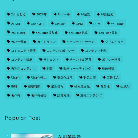
2chまとめ
2026年
AIツール
AI副業
AI自動化
ASMR
ChatGPT
Claude
CPM
RPM
YouTube
YouTuber
YouTube収益化
YouTube戦略
YouTube運営
カバー音楽
ガイドライン
キーワードリサーチ
クリエイター
コミュニティ管理
コンテンツポリシー
コンテンツ制作
コンテンツ戦略
サジェスト
チャンネル運営
ポリシー違反
再利用コンテンツ
副業
動画マーケティング
動画投稿
収益化
収益化停止
収益化復活
収益目安
広告収入
戦略
投稿時間
最新情報
検索最適化
独自性
生成AI
著作権
著作権侵害
計算方法
重複コンテンツ
Popular Post
1
AI副業診断