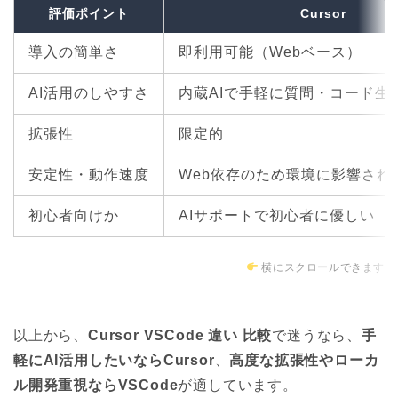
評価ポイント
Cursor
導入の簡単さ
即利用可能（Webベース）
AI活用のしやすさ
内蔵AIで手軽に質問・コード生
拡張性
限定的
安定性・動作速度
Web依存のため環境に影響され
初心者向けか
AIサポートで初心者に優しい
横にスクロールできます
以上から、
Cursor VSCode 違い 比較
で迷うなら、
手
軽にAI活用したいならCursor
、
高度な拡張性やローカ
ル開発重視ならVSCode
が適しています。