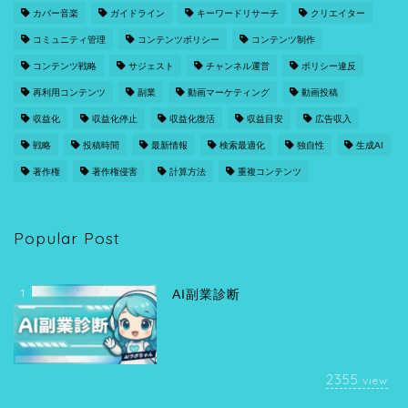
カバー音楽
ガイドライン
キーワードリサーチ
クリエイター
コミュニティ管理
コンテンツポリシー
コンテンツ制作
コンテンツ戦略
サジェスト
チャンネル運営
ポリシー違反
再利用コンテンツ
副業
動画マーケティング
動画投稿
収益化
収益化停止
収益化復活
収益目安
広告収入
戦略
投稿時間
最新情報
検索最適化
独自性
生成AI
著作権
著作権侵害
計算方法
重複コンテンツ
Popular Post
1
AI副業診断
2355
view