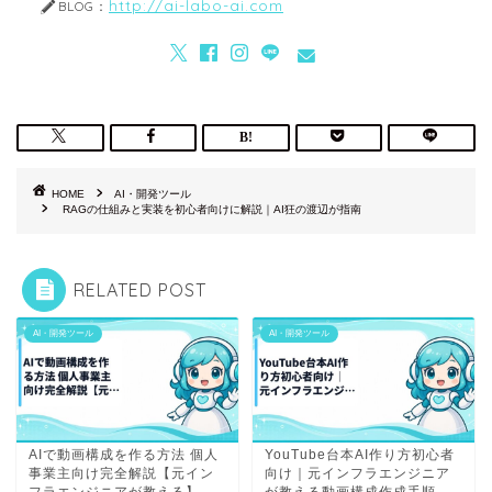
http://ai-labo-ai.com
BLOG：
HOME
AI・開発ツール
RAGの仕組みと実装を初心者向けに解説｜AI狂の渡辺が指南
RELATED POST
AI・開発ツール
AI・開発ツール
AIで動画構成を作る方法 個人
YouTube台本AI作り方初心者
事業主向け完全解説【元イン
向け｜元インフラエンジニア
フラエンジニアが教える】
が教える動画構成作成手順