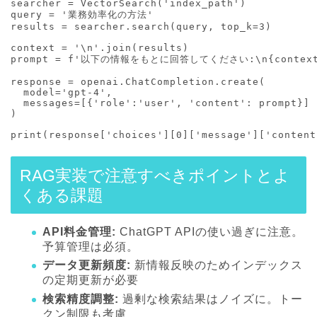
searcher = VectorSearch('index_path')

query = '業務効率化の方法'

results = searcher.search(query, top_k=3)

context = '\n'.join(results)

prompt = f'以下の情報をもとに回答してください:\n{context}
response = openai.ChatCompletion.create(

  model='gpt-4',

  messages=[{'role':'user', 'content': prompt}]

)

RAG実装で注意すべきポイントとよ
くある課題
API料金管理:
ChatGPT APIの使い過ぎに注意。
予算管理は必須。
データ更新頻度:
新情報反映のためインデックス
の定期更新が必要
検索精度調整:
過剰な検索結果はノイズに。トー
クン制限も考慮