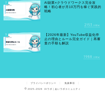
2
AI副業×クラウドワークス完全攻
略！初心者が月10万円を稼ぐ実践的
戦略
2153
view
3
【2026年最新】YouTube収益化停
止の理由とルール完全ガイド｜再審
査の手順も解説
1988
view
プライバシーポリシー
免責事項
2025–2026 AIラボ｜あいラボコミュニティ