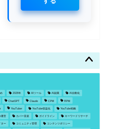
する
とめ
2026年
AIツール
AI副業
AI自動化
ChatGPT
Claude
CPM
RPM
e
YouTuber
YouTube収益化
YouTube戦略
be運営
カバー音楽
ガイドライン
キーワードリサーチ
イター
コミュニティ管理
コンテンツポリシー