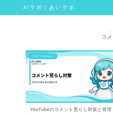
AIラボ｜あいラボ
―
コメ
ブログ（YouTube）
YouTubeのコメント荒らし対策と管理