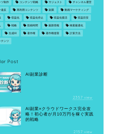
ンツ制作
コンテンツ戦略
サジェスト
チャンネル運営
ー違反
再利用コンテンツ
副業
動画マーケティング
稿
収益化
収益化停止
収益化復活
収益目安
入
戦略
投稿時間
最新情報
検索最適化
生成AI
著作権
著作権侵害
計算方法
ンテンツ
lar Post
AI副業診断
2357
view
AI副業×クラウドワークス完全攻
略！初心者が月10万円を稼ぐ実践
的戦略
2157
view