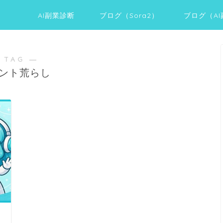
AI副業診断
ブログ（Sora2）
ブログ（A
 TAG ―
ント荒らし