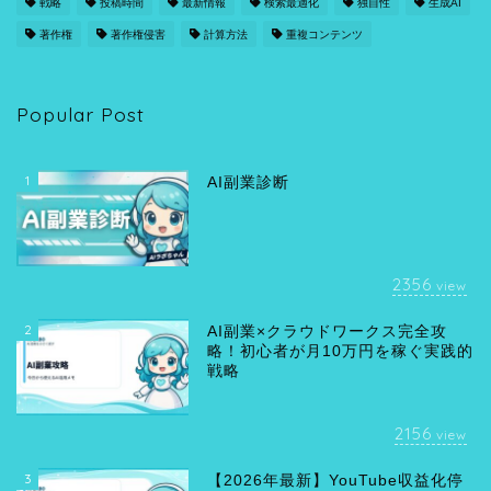
戦略
投稿時間
最新情報
検索最適化
独自性
生成AI
著作権
著作権侵害
計算方法
重複コンテンツ
Popular Post
1
AI副業診断
2356
view
2
AI副業×クラウドワークス完全攻
略！初心者が月10万円を稼ぐ実践的
戦略
2156
view
3
【2026年最新】YouTube収益化停