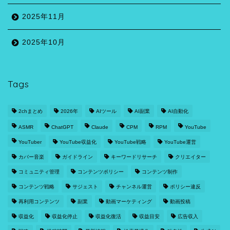
2025年11月
2025年10月
Tags
2chまとめ
2026年
AIツール
AI副業
AI自動化
ASMR
ChatGPT
Claude
CPM
RPM
YouTube
YouTuber
YouTube収益化
YouTube戦略
YouTube運営
カバー音楽
ガイドライン
キーワードリサーチ
クリエイター
コミュニティ管理
コンテンツポリシー
コンテンツ制作
コンテンツ戦略
サジェスト
チャンネル運営
ポリシー違反
再利用コンテンツ
副業
動画マーケティング
動画投稿
収益化
収益化停止
収益化復活
収益目安
広告収入