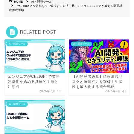
HOME
AI・開発ツール
YouTubeネタ切れをAIで解決する方法｜元インフラエンジニアが教える動画構
成作成手順
RELATED POST
AI・開発ツール
AI・開発ツール
エンジニアがChatGPTで業務
【AI開発者必見】情報漏洩リ
効率化を始める具体的手順と
スクと睡眠不足を撃破！生産
注意点
性を最大化する複合戦略
2026年7月13日
2026年4月3日
AI・開発ツール