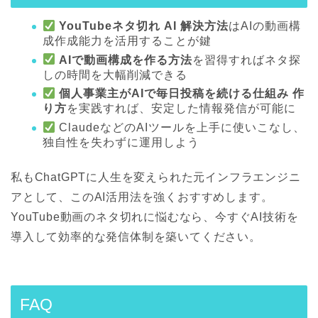
YouTubeネタ切れ AI 解決方法
はAIの動画構
成作成能力を活用することが鍵
AIで動画構成を作る方法
を習得すればネタ探
しの時間を大幅削減できる
個人事業主がAIで毎日投稿を続ける仕組み 作
り方
を実践すれば、安定した情報発信が可能に
ClaudeなどのAIツールを上手に使いこなし、
独自性を失わずに運用しよう
私もChatGPTに人生を変えられた元インフラエンジニ
アとして、このAI活用法を強くおすすめします。
YouTube動画のネタ切れに悩むなら、今すぐAI技術を
導入して効率的な発信体制を築いてください。
FAQ