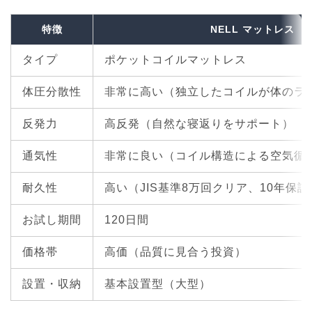
特徴
NELL マットレス
タイプ
ポケットコイルマットレス
体圧分散性
非常に高い
（独立したコイルが体のラ
反発力
高反発（自然な寝返りをサポート）
通気性
非常に良い
（コイル構造による空気循
耐久性
高い
（JIS基準8万回クリア、10年保証
お試し期間
120日間
価格帯
高価（品質に見合う投資）
設置・収納
基本設置型（大型）