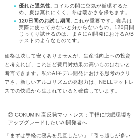
優れた通気性
: コイルの間に空気が循環するた
め、夏は蒸れにくく、冬は暖かさを保ちます。
120日間のお試し期間
: これが重要です。寝具は
実際に使ってみないと分からないもの。120日間
じっくり試せるのは、まさにAI開発におけるA/B
テストのようなものです。
価格は決して安くありませんが、生産性向上への投資
と考えれば、これほど費用対効果の高いものはないと
断言できます。私のAIモデル開発における思考のクリ
アさ、新しいアルゴリズムの発想力は、NELLマットレ
スでの快眠から生まれていると確信しています。
② GOKUMIN 高反発マットレス：手軽に快眠環境を
アップグレードしたいAI開発者へ
「まずは手軽に寝具を見直したい」「引っ越しが多い