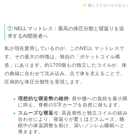
横にスクロールできます
① NELL マットレス：最高の体圧分散と寝返りを追
求するAI開発者へ
私が現在愛用しているのが、この
NELL マットレス
で
す。その最大の特徴は、独自の「ポケットコイル構
造」にあります。約1700個もの独立したコイルが、体
の曲線に合わせて沈み込み、点で体を支えることで、
圧倒的な体圧分散性を実現
します。
理想的な寝姿勢の維持
: 肩や腰への負担を最小限
に抑え、脊椎のS字カーブを自然に保ちます。
スムーズな寝返り
: 高反発性と独立コイルの組み
合わせにより、寝返りが驚くほどスムーズ。睡
眠中の体温調整を助け、深いノンレム睡眠へと
導きます。