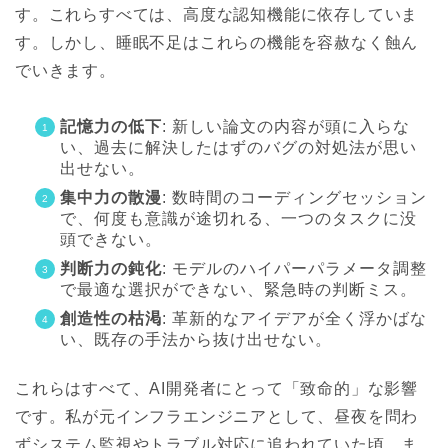
す。これらすべては、高度な認知機能に依存していま
す。しかし、睡眠不足はこれらの機能を容赦なく蝕ん
でいきます。
記憶力の低下
: 新しい論文の内容が頭に入らな
い、過去に解決したはずのバグの対処法が思い
出せない。
集中力の散漫
: 数時間のコーディングセッション
で、何度も意識が途切れる、一つのタスクに没
頭できない。
判断力の鈍化
: モデルのハイパーパラメータ調整
で最適な選択ができない、緊急時の判断ミス。
創造性の枯渇
: 革新的なアイデアが全く浮かばな
い、既存の手法から抜け出せない。
これらはすべて、AI開発者にとって「致命的」な影響
です。私が元インフラエンジニアとして、昼夜を問わ
ずシステム監視やトラブル対応に追われていた頃、ま