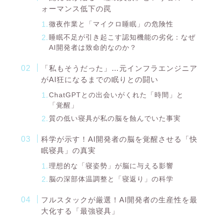
ォーマンス低下の罠
徹夜作業と「マイクロ睡眠」の危険性
睡眠不足が引き起こす認知機能の劣化：なぜ
AI開発者は致命的なのか？
「私もそうだった」…元インフラエンジニア
がAI狂になるまでの眠りとの闘い
ChatGPTとの出会いがくれた「時間」と
「覚醒」
質の低い寝具が私の脳を蝕んでいた事実
科学が示す！AI開発者の脳を覚醒させる「快
眠寝具」の真実
理想的な「寝姿勢」が脳に与える影響
脳の深部体温調整と「寝返り」の科学
フルスタックが厳選！AI開発者の生産性を最
大化する「最強寝具」