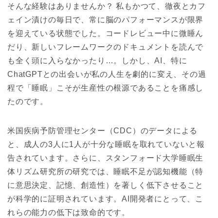
そんな経験はありませんか？ 私もかつて、徹夜とカフ
ェイン漬けの毎日で、常に脳のパフォーマンスが限界
を迎えている状態でした。コードレビュー中に微睡ん
だり、新しいフレームワークのドキュメントを読んで
も全く頭に入らなかったり…。しかし、AI、特に
ChatGPTとの出会いが私の人生を劇的に変え、その過
程で「睡眠」こそが生産性の根源であることを痛感し
たのです。
米国疾病予防管理センター（CDC）のデータによる
と、成人の3人に1人が十分な睡眠を取れていないと報
告されています。さらに、スタンフォード大学睡眠生
体リズム研究所の研究では、睡眠不足が
認知機能（特
に意思決定、記憶、創造性）を著しく低下させる
こと
が科学的に証明されています。AI開発者にとって、こ
れらの能力の低下は致命的です。