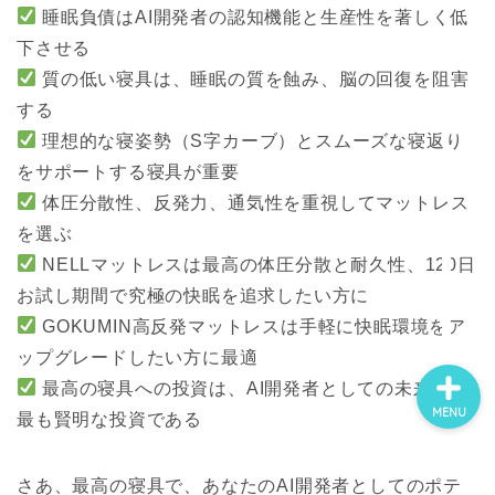
睡眠負債はAI開発者の認知機能と生産性を著しく低
下させる
質の低い寝具は、睡眠の質を蝕み、脳の回復を阻害
する
理想的な寝姿勢（S字カーブ）とスムーズな寝返り
をサポートする寝具が重要
体圧分散性、反発力、通気性
を重視してマットレス
を選ぶ
NELLマットレス
は最高の体圧分散と耐久性、120日
お試し期間で究極の快眠を追求したい方に
GOKUMIN高反発マットレス
は手軽に快眠環境をア
ップグレードしたい方に最適
最高の寝具への投資は、AI開発者としての未来への
MENU
最も賢明な投資である
さあ、最高の寝具で、あなたのAI開発者としてのポテ