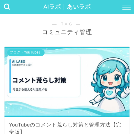
AIラボ｜あいラボ
― TAG ―
コミュニティ管理
ブログ（YouTube）
YouTubeのコメント荒らし対策と管理方法【完
全版】