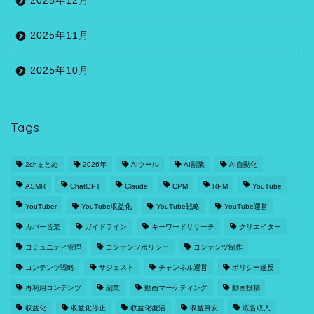
2025年12月
2025年11月
2025年10月
Tags
2chまとめ
2026年
AIツール
AI副業
AI自動化
ASMR
ChatGPT
Claude
CPM
RPM
YouTube
YouTuber
YouTube収益化
YouTube戦略
YouTube運営
カバー音楽
ガイドライン
キーワードリサーチ
クリエイター
コミュニティ管理
コンテンツポリシー
コンテンツ制作
コンテンツ戦略
サジェスト
チャンネル運営
ポリシー違反
再利用コンテンツ
副業
動画マーケティング
動画投稿
収益化
収益化停止
収益化復活
収益目安
広告収入