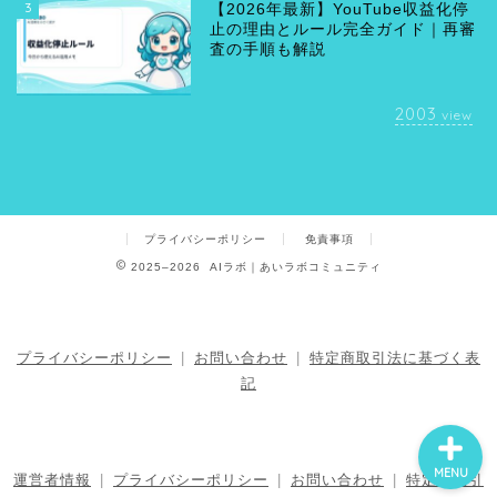
3
【2026年最新】YouTube収益化停
止の理由とルール完全ガイド｜再審
査の手順も解説
2003
view
プライバシーポリシー
免責事項
2025–2026 AIラボ｜あいラボコミュニティ
プライバシーポリシー
|
お問い合わせ
|
特定商取引法に基づく表
記
MENU
運営者情報
|
プライバシーポリシー
|
お問い合わせ
|
特定商取引