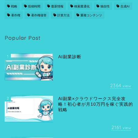
戦略
投稿時間
最新情報
検索最適化
独自性
生成AI
著作権
著作権侵害
計算方法
重複コンテンツ
Popular Post
1
AI副業診断
2364
view
2
AI副業×クラウドワークス完全攻
略！初心者が月10万円を稼ぐ実践的
戦略
2161
view