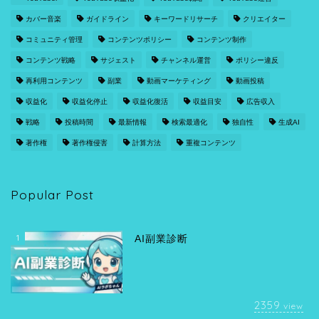
カバー音楽
ガイドライン
キーワードリサーチ
クリエイター
コミュニティ管理
コンテンツポリシー
コンテンツ制作
コンテンツ戦略
サジェスト
チャンネル運営
ポリシー違反
再利用コンテンツ
副業
動画マーケティング
動画投稿
収益化
収益化停止
収益化復活
収益目安
広告収入
戦略
投稿時間
最新情報
検索最適化
独自性
生成AI
著作権
著作権侵害
計算方法
重複コンテンツ
Popular Post
1
AI副業診断
2359
view