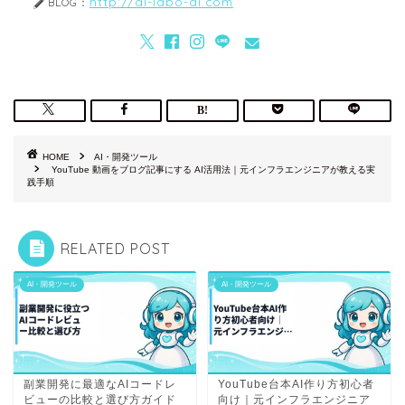
http://ai-labo-ai.com
BLOG：
HOME
AI・開発ツール
YouTube 動画をブログ記事にする AI活用法｜元インフラエンジニアが教える実
践手順
RELATED POST
AI・開発ツール
AI・開発ツール
副業開発に最適なAIコードレ
YouTube台本AI作り方初心者
ビューの比較と選び方ガイド
向け｜元インフラエンジニア