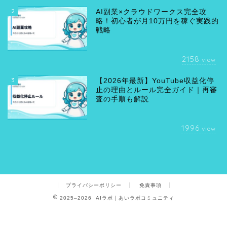
2
AI副業×クラウドワークス完全攻
略！初心者が月10万円を稼ぐ実践的
戦略
2158
view
3
【2026年最新】YouTube収益化停
止の理由とルール完全ガイド｜再審
査の手順も解説
1996
view
プライバシーポリシー
免責事項
2025–2026 AIラボ｜あいラボコミュニティ